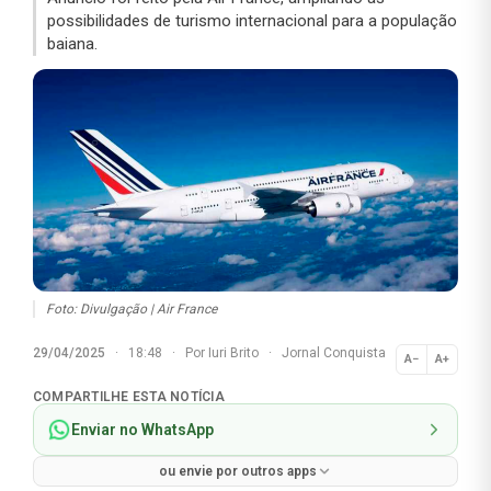
possibilidades de turismo internacional para a população
baiana.
Foto: Divulgação | Air France
29/04/2025
·
18:48
·
Por
Iuri Brito
·
Jornal Conquista
A−
A+
Normal
COMPARTILHE ESTA NOTÍCIA
Enviar no WhatsApp
ou envie por outros apps