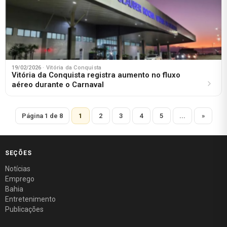
19/02/2026
· Vitória da Conquista
Vitória da Conquista registra aumento no fluxo
aéreo durante o Carnaval
Página 1 de 8
1
2
3
4
5
...
»
SEÇÕES
Notícias
Emprego
Bahia
Entretenimento
Publicações