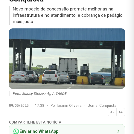
Novo modelo de concessão promete melhorias na
infraestrutura e no atendimento, e cobrança de pedágio
mais justa.
Foto: Shirley Stolze / Ag A TARDE.
09/05/2025
·
17:38
·
Por
Iasmin Oliveira
·
Jornal Conquista
A−
A+
Normal
COMPARTILHE ESTA NOTÍCIA
Enviar no WhatsApp