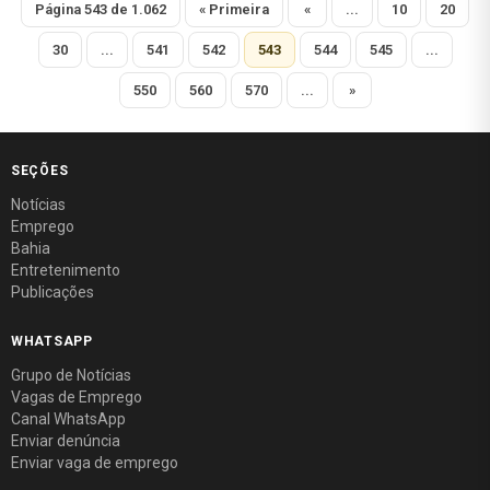
Página 543 de 1.062
« Primeira
«
...
10
20
30
...
541
542
543
544
545
...
550
560
570
...
»
SEÇÕES
Notícias
Emprego
Bahia
Entretenimento
Publicações
WHATSAPP
Grupo de Notícias
Vagas de Emprego
Canal WhatsApp
Enviar denúncia
Enviar vaga de emprego