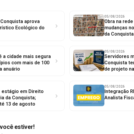
05/08/2026
 Conquista aprova
Obra na red
rístico Ecológico do
mudanças no 
da Conquista
05/08/2026
 é a cidade mais segura
Servidores mu
ípios com mais de 100
Conquista te
a anuário
de projeto n
05/08/2026
 estágio em Direito
Integração R
ia da Conquista;
Analista Fisc
té 13 de agosto
você estiver!