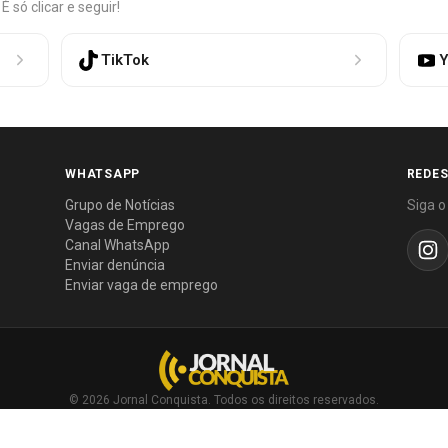
só clicar e seguir!
TikTok
Y
WHATSAPP
REDES
Grupo de Notícias
Siga o
Vagas de Emprego
Canal WhatsApp
Enviar denúncia
Enviar vaga de emprego
© 2026 Jornal Conquista. Todos os direitos reservados.
Política editorial
·
Política de privacidade