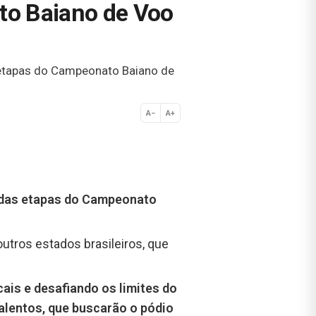
to Baiano de Voo
s etapas do Campeonato Baiano de
A−
A+
Normal
a das etapas do Campeonato
outros estados brasileiros, que
ais e desafiando os limites do
talentos, que buscarão o pódio