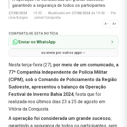
garantindo a segurança de todos os participantes.
27/08/2024
·
19:35
·
Atualizado em
27/08/2024
às 19:40
·
Por
Lívia Borges
·
Jornal Conquista
A−
A+
Normal
COMPARTILHE ESTA NOTÍCIA
Enviar no WhatsApp
ou envie por outros apps
Nesta terça-feira (27),
por meio de um comunicado, a
77ª Companhia Independente de Polícia Militar
(CIPM), sob o Comando de Policiamento da Região
Sudoeste, apresentou o balanço da Operação
Festival de Inverno Bahia 2024
, festa que foi
realizada nos últimos dias 23 a 25 de agosto em
Vitória da Conquista.
A
operação foi considerada um grande sucesso
,
garantindo a segurança de todos os participantes, sem