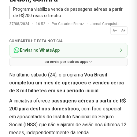
Programa viabiliza venda de passagens aéreas a partir
de R$200 reais o trecho.
27/08/2024
·
16:52
·
Por
Catarine Ferraz
·
Jornal Conquista
A−
A+
Normal
COMPARTILHE ESTA NOTÍCIA
Enviar no WhatsApp
ou envie por outros apps
No último sábado (24), o programa
Voa Brasil
completou um mês de operações e vendeu cerca
de 8 mil bilhetes em seu período inicial.
A iniciativa oferece
passagens aéreas a partir de R$
200 para destinos domésticos,
com foco especial
em aposentados do Instituto Nacional do Seguro
Social (INSS) que não viajaram de avião nos últimos 12
meses, independentemente da renda.