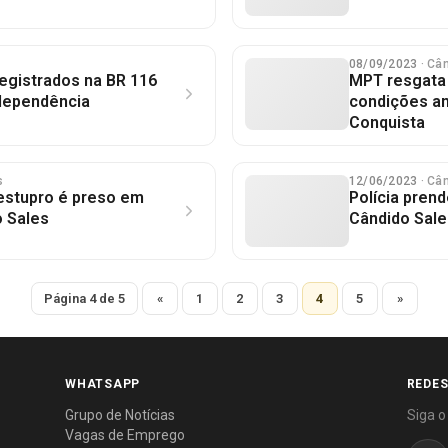
08/09/2023
· Câ
egistrados na BR 116
MPT resgata
dependência
condições a
Conquista
s
12/06/2023
· Câ
stupro é preso em
Polícia pren
o Sales
Cândido Sale
Página 4 de 5
«
1
2
3
4
5
»
WHATSAPP
REDES
Grupo de Notícias
Siga o
Vagas de Emprego