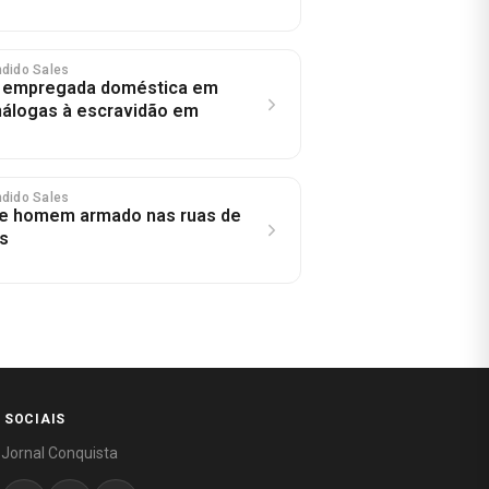
ndido Sales
 empregada doméstica em
nálogas à escravidão em
ndido Sales
de homem armado nas ruas de
s
 SOCIAIS
 Jornal Conquista