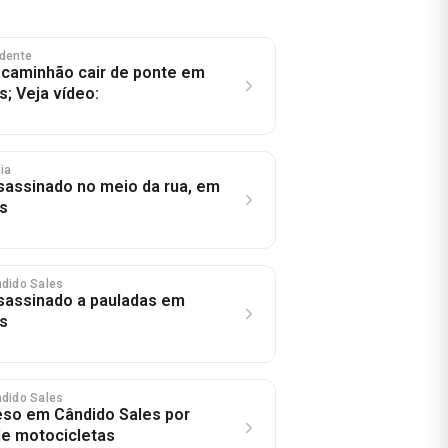
idente
 caminhão cair de ponte em
; Veja vídeo:
hia
assinado no meio da rua, em
s
ndido Sales
assinado a pauladas em
s
ndido Sales
so em Cândido Sales por
e motocicletas