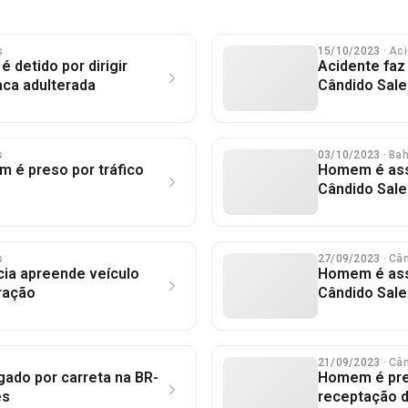
s
15/10/2023
· Ac
é detido por dirigir
Acidente faz
ca adulterada
Cândido Sales
s
03/10/2023
· Ba
 é preso por tráfico
Homem é ass
Cândido Sale
s
27/09/2023
· Câ
cia apreende veículo
Homem é ass
ração
Cândido Sale
21/09/2023
· Câ
do por carreta na BR-
Homem é pre
es
receptação d