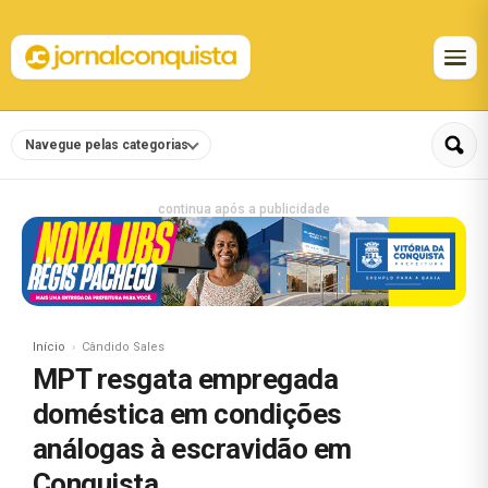
Navegue pelas categorias
continua após a publicidade
Início
Cândido Sales
MPT resgata empregada
doméstica em condições
análogas à escravidão em
Conquista