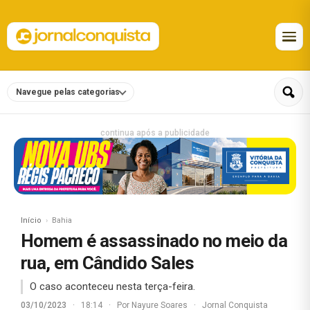
Navegue pelas categorias
continua após a publicidade
Início
Bahia
Homem é assassinado no meio da
rua, em Cândido Sales
O caso aconteceu nesta terça-feira.
03/10/2023
·
18:14
·
Por
Nayure Soares
·
Jornal Conquista