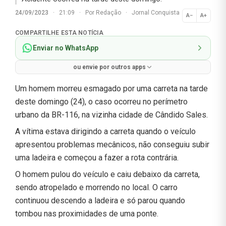
24/09/2023
·
21:09
·
Por
Redação
·
Jornal Conquista
A−
A+
Normal
COMPARTILHE ESTA NOTÍCIA
Enviar no WhatsApp
ou envie por outros apps
Um homem morreu esmagado por uma carreta na tarde
deste domingo (24), o caso ocorreu no perímetro
urbano da BR-116, na vizinha cidade de Cândido Sales.
A vítima estava dirigindo a carreta quando o veículo
apresentou problemas mecânicos, não conseguiu subir
uma ladeira e começou a fazer a rota contrária.
O homem pulou do veículo e caiu debaixo da carreta,
sendo atropelado e morrendo no local. O carro
continuou descendo a ladeira e só parou quando
tombou nas proximidades de uma ponte.