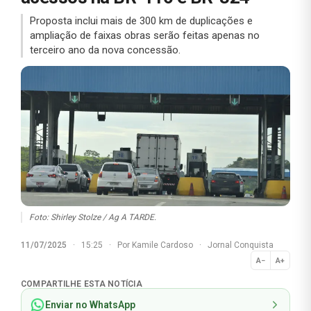
Proposta inclui mais de 300 km de duplicações e
ampliação de faixas obras serão feitas apenas no
terceiro ano da nova concessão.
Foto: Shirley Stolze / Ag A TARDE.
11/07/2025
·
15:25
·
Por
Kamile Cardoso
·
Jornal Conquista
A−
A+
Normal
COMPARTILHE ESTA NOTÍCIA
Enviar no WhatsApp