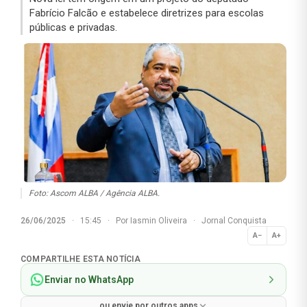
Fabrício Falcão e estabelece diretrizes para escolas
públicas e privadas.
Foto: Ascom ALBA / Agência ALBA.
26/06/2025
·
15:45
·
Por
Iasmin Oliveira
·
Jornal Conquista
A−
A+
Normal
COMPARTILHE ESTA NOTÍCIA
Enviar no WhatsApp
ou envie por outros apps