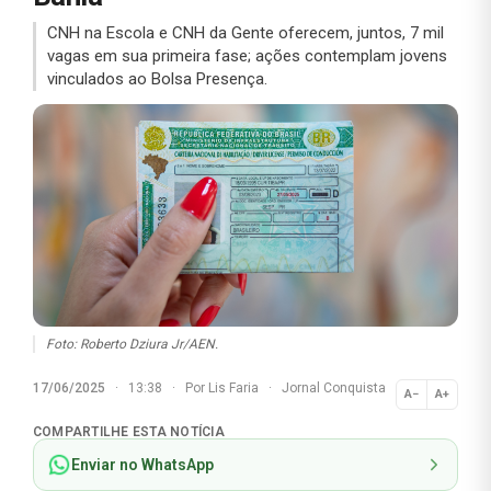
CNH na Escola e CNH da Gente oferecem, juntos, 7 mil
vagas em sua primeira fase; ações contemplam jovens
vinculados ao Bolsa Presença.
Foto: Roberto Dziura Jr/AEN.
17/06/2025
·
13:38
·
Por
Lis Faria
·
Jornal Conquista
A−
A+
Normal
COMPARTILHE ESTA NOTÍCIA
Enviar no WhatsApp