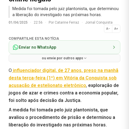
Medida foi tomada pelo juiz plantonista, que determinou
a liberação do investigado nas próximas horas.
01/04/2025
·
22:56
·
Por
Catarine Ferraz
·
Jornal Conquista
A−
A+
Normal
COMPARTILHE ESTA NOTÍCIA
Enviar no WhatsApp
ou envie por outros apps
O
influenciador digital, de 27 anos, preso na manhã
desta terça-feira (1º) em Vitória da Conquista sob
acusação de estelionato eletrônico
,
exploração de
jogos de azar e crimes contra a economia popular,
foi solto após decisão da Justiça.
A
medida foi tomada pelo juiz plantonista, que
avaliou o procedimento de prisão e determinou a
liberação do investigado nas próximas horas.