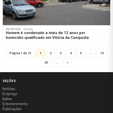
24/04/2026
· Justiça
Homem é condenado a mais de 12 anos por
homicídio qualificado em Vitória da Conquista
Página 1 de 21
1
2
3
4
5
...
10
20
...
»
SEÇÕES
Notícias
Emprego
Bahia
Entretenimento
Publicações