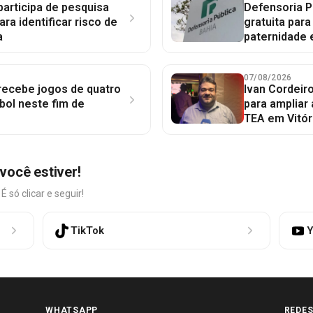
participa de pesquisa
Defensoria P
ara identificar risco de
gratuita par
a
paternidade 
07/08/2026
 recebe jogos de quatro
Ivan Cordeir
bol neste fim de
para ampliar
TEA em Vitór
você estiver!
só clicar e seguir!
TikTok
Y
WHATSAPP
REDES