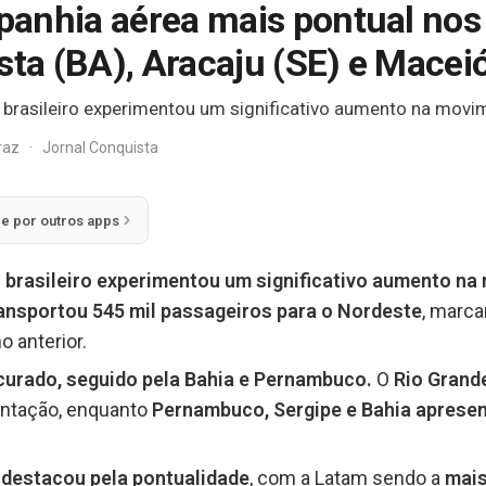
anhia aérea mais pontual nos
sta (BA), Aracaju (SE) e Macei
o brasileiro experimentou um significativo aumento na mov
rraz
·
Jornal Conquista
ie por outros apps
eo brasileiro experimentou um significativo aumento n
ransportou 545 mil passageiros para o Nordeste
, marc
o anterior.
ocurado, seguido pela Bahia e Pernambuco.
O
Rio Grand
ntação, enquanto
Pernambuco, Sergipe e Bahia aprese
destacou pela pontualidade
, com a Latam sendo a
mais