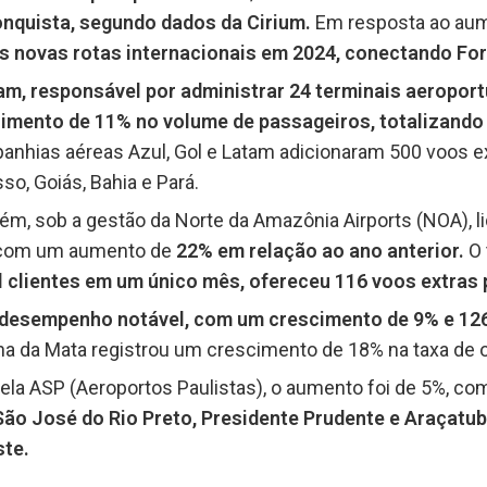
onquista, segundo dados da Cirium.
Em resposta ao au
s novas rotas internacionais em 2024, conectando Fort
am, responsável por administrar 24 terminais aeroportu
cimento de 11% no volume de passageiros, totalizando 
panhias aéreas Azul, Gol e Latam adicionaram 500 voos 
o, Goiás, Bahia e Pará.
ém, sob a gestão da Norte da Amazônia Airports (NOA), li
 com um aumento de
22% em relação ao ano anterior.
O 
l clientes em um único mês, ofereceu 116 voos extras 
 desempenho notável, com um crescimento de 9% e 12
ona da Mata registrou um crescimento de 18% na taxa de
ela ASP (Aeroportos Paulistas), o aumento foi de 5%, c
ão José do Rio Preto, Presidente Prudente e Araçatub
ste.