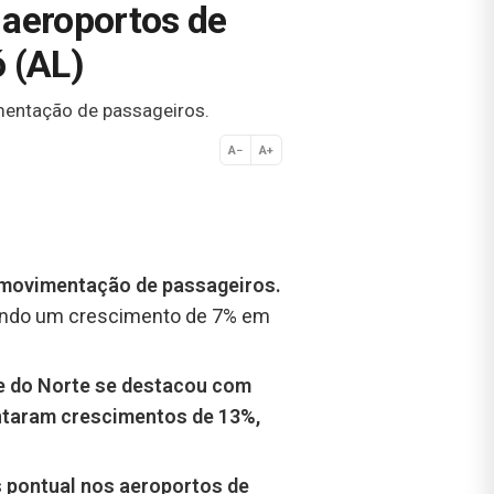
 aeroportos de
ó (AL)
imentação de passageiros.
A−
A+
Normal
a movimentação de passageiros.
ando um crescimento de 7% em
e do Norte se destacou com
ntaram crescimentos de 13%,
 pontual nos aeroportos de