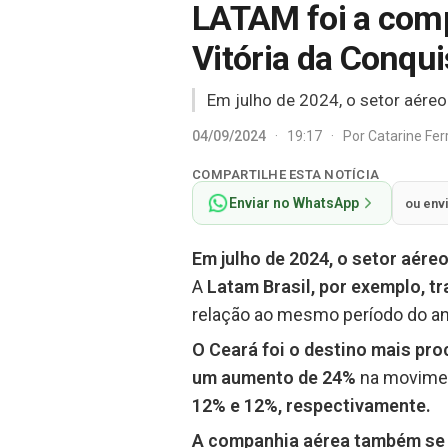
LATAM foi a comp
Vitória da Conqui
Em julho de 2024, o setor aére
04/09/2024
·
19:17
·
Por
Catarine Fe
COMPARTILHE ESTA NOTÍCIA
Enviar no WhatsApp
ou env
Em julho de 2024, o setor aér
A
Latam Brasil, por exemplo, t
relação ao mesmo período do an
O Ceará foi o destino mais pr
um aumento de 24%
na movime
12% e 12%, respectivamente.
A companhia aérea também se 