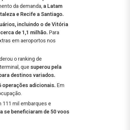
mento da demanda,
a Latam
aleza e Recife a Santiago.
ários, incluindo o de Vitória
cerca de 1,1 milhão.
Para
extras em aeroportos nos
derou o ranking de
terminal, que
superou pela
para destinos variados.
6 operações adicionais.
Em
 ocupação.
om 111 mil embarques e
a se beneficiaram de 50 voos