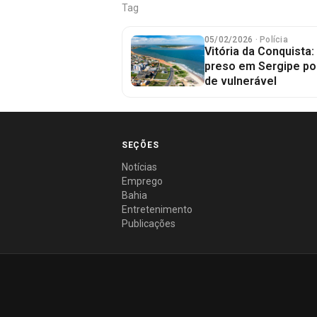
Tag
05/02/2026
· Polícia
Vitória da Conquista:
preso em Sergipe po
de vulnerável
SEÇÕES
Notícias
Emprego
Bahia
Entretenimento
Publicações