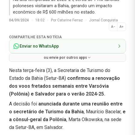
poloneses visitaram a Bahia, gerando um impacto
econômico de R$ 600 milhões no estado.
04/09/2024
·
18:02
·
Por
Catarine Ferraz
·
Jornal Conquista
A−
A+
Normal
COMPARTILHE ESTA NOTÍCIA
Enviar no WhatsApp
ou envie por outros apps
Nesta terça-feira (3), a Secretaria de Turismo do
Estado da Bahia (Setur-BA)
confirmou a renovação
dos voos fretados semanais entre Varsóvia
(Polônia) e Salvador para o verão 2024-25.
A decisão foi
anunciada durante uma reunião entre
o secretário de Turismo da Bahia
, Maurício Bacelar,
e
a cônsul-geral da Polônia
, Marta Olkowska, na sede
da Setur-BA, em Salvador.