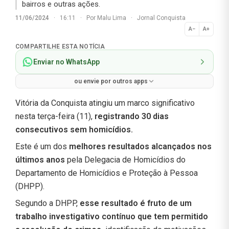
bairros e outras ações.
11/06/2024
·
16:11
·
Por
Malu Lima
·
Jornal Conquista
A−
A+
Normal
COMPARTILHE ESTA NOTÍCIA
Enviar no WhatsApp
ou envie por outros apps
Vitória da Conquista atingiu um marco significativo
nesta terça-feira (11),
registrando 30 dias
consecutivos sem homicídios.
Este é um dos
melhores resultados alcançados nos
últimos anos
pela Delegacia de Homicídios do
Departamento de Homicídios e Proteção à Pessoa
(DHPP).
Segundo a DHPP,
esse resultado é fruto de um
trabalho investigativo contínuo que tem permitido