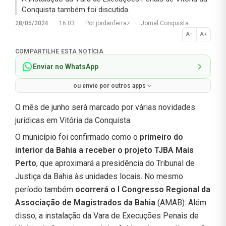
Conquista também foi discutida.
28/05/2024
·
16:03
·
Por
jordanferraz
·
Jornal Conquista
A−
A+
Normal
COMPARTILHE ESTA NOTÍCIA
Enviar no WhatsApp
ou envie por outros apps
O mês de junho será marcado por várias novidades
jurídicas em Vitória da Conquista.
O município foi confirmado como o
primeiro do
interior da Bahia a receber o projeto TJBA Mais
Perto
, que aproximará a presidência do Tribunal de
Justiça da Bahia às unidades locais. No mesmo
período também
ocorrerá o I Congresso Regional da
Associação de Magistrados da Bahia
(AMAB). Além
disso, a instalação da Vara de Execuções Penais de