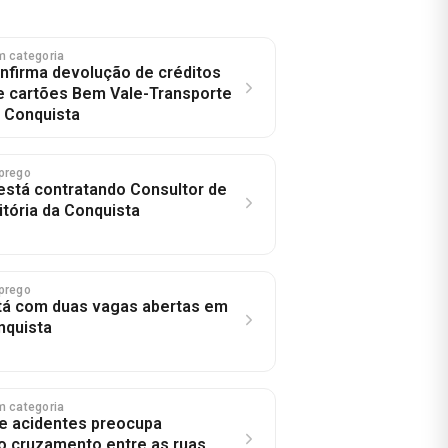
m categoria
onfirma devolução de créditos
e cartões Bem Vale-Transporte
a Conquista
prego
stá contratando Consultor de
tória da Conquista
prego
tá com duas vagas abertas em
nquista
m categoria
e acidentes preocupa
 cruzamento entre as ruas