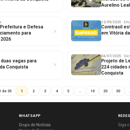
Aurelino Leal
a
12/09/2025
· Em
 Prefeitura e Defesa
Comtrasil es
nciamento para
em Vitória d
 2026
04/07/2025
· Se
 duas vagas para
Projeto de L
 da Conquista
224 cidades n
Conquista
1 de 35
1
2
3
4
5
...
10
20
30
.
WHATSAPP
REDES
Grupo de Notícias
Siga o