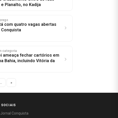
 e Planalto, no Kadija
prego
tá com quatro vagas abertas
a Conquista
m categoria
ei ameaça fechar cartórios em
a Bahia, incluindo Vitória da
..
»
 SOCIAIS
 Jornal Conquista