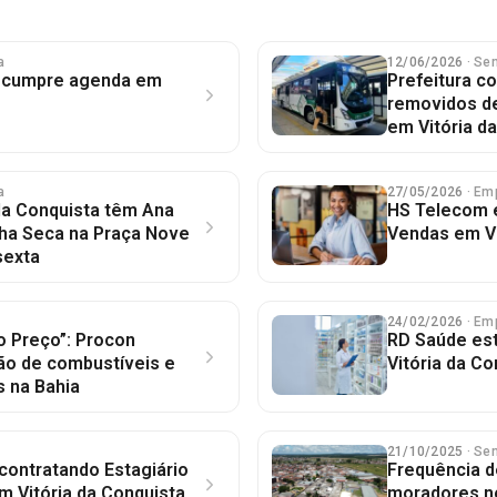
a
12/06/2026
· Se
a cumpre agenda em
Prefeitura c
removidos d
em Vitória d
a
27/05/2026
· Em
da Conquista têm Ana
HS Telecom e
ha Seca na Praça Nove
Vendas em Vi
sexta
24/02/2026
· Em
o Preço”: Procon
RD Saúde es
ção de combustíveis e
Vitória da Co
s na Bahia
21/10/2025
· Se
contratando Estagiário
Frequência d
em Vitória da Conquista
moradores no