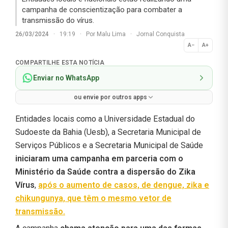
campanha de conscientização para combater a
transmissão do vírus.
26/03/2024
·
19:19
·
Por
Malu Lima
·
Jornal Conquista
A−
A+
Normal
COMPARTILHE ESTA NOTÍCIA
Enviar no WhatsApp
ou envie por outros apps
Entidades locais como a Universidade Estadual do
Sudoeste da Bahia (Uesb), a Secretaria Municipal de
Serviços Públicos e a Secretaria Municipal de Saúde
iniciaram uma campanha em parceria com o
Ministério da Saúde contra a dispersão do Zika
Vírus
,
após o aumento de casos, de dengue, zika e
chikungunya, que têm o mesmo vetor de
transmissão.