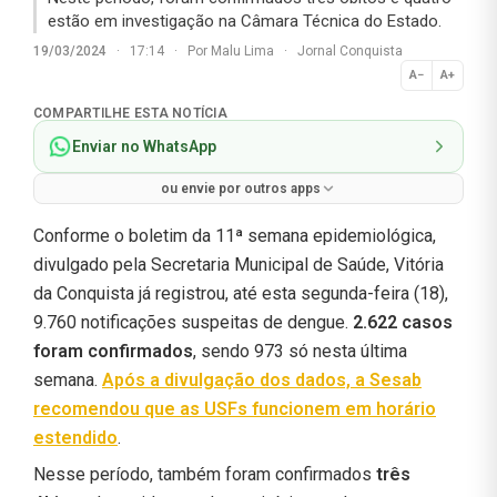
estão em investigação na Câmara Técnica do Estado.
19/03/2024
·
17:14
·
Por
Malu Lima
·
Jornal Conquista
A−
A+
Normal
COMPARTILHE ESTA NOTÍCIA
Enviar no WhatsApp
ou envie por outros apps
Conforme o boletim da 11ª semana epidemiológica,
divulgado pela Secretaria Municipal de Saúde, Vitória
da Conquista já registrou, até esta segunda-feira (18),
9.760 notificações suspeitas de dengue.
2.622 casos
foram confirmados
, sendo 973 só nesta última
semana.
Após a divulgação dos dados, a Sesab
recomendou que as USFs funcionem em horário
estendido
.
Nesse período, também foram confirmados
três