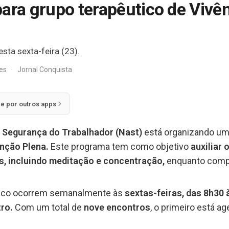
para grupo terapêutico de Vivê
sta sexta-feira (23).
res
·
Jornal Conquista
ie por outros apps
 Segurança do Trabalhador (Nast)
está organizando um
nção Plena.
Este programa tem como objetivo
auxiliar 
s, incluindo meditação e concentração,
enquanto compa
tico ocorrem semanalmente às
sextas-feiras, das 8h30 
ro.
Com um total de
nove encontros
, o primeiro está a