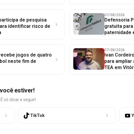
07/08/2026
participa de pesquisa
Defensoria P
ara identificar risco de
gratuita par
a
paternidade 
07/08/2026
 recebe jogos de quatro
Ivan Cordeir
bol neste fim de
para ampliar
TEA em Vitór
você estiver!
só clicar e seguir!
TikTok
Y