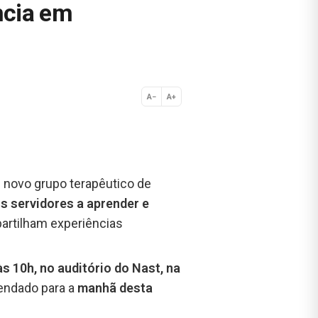
ncia em
A−
A+
Normal
 novo grupo terapêutico de
os servidores a aprender e
rtilham experiências
às 10h, no auditório do Nast, na
gendado para a
manhã desta