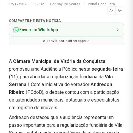
12/12/2023
·
17:32
·
Por
Nayure Soares
·
Jornal Conquista
A−
A+
Normal
COMPARTILHE ESTA NOTÍCIA
Enviar no WhatsApp
ou envie por outros apps
A
Câmara Municipal de Vitória da Conquista
promoveu uma Audiência Pública nesta
segunda-feira
(11)
, para abordar a regularização fundiária da
Vila
Serrana I
. Com a iniciativa do vereador
Andreson
Ribeiro
(PCdoB), o debate contou com a participação
de autoridades municipais, estaduais e especialistas
em registro de imóveis.
Andreson destacou que a audiência representa um
passo importante para a regularização fundiária da Vila
Serrana, enfatizando a importância da participação da