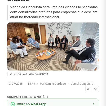
Vitória da Conquista será uma das cidades beneficiadas
com consultorias gratuitas para empresas que desejam
atuar no mercado internacional.
Foto: Eduardo Aiache/GOVBA.
10/07/2025
·
18:49
·
Por
Kamile Cardoso
·
Jornal Conquista
A−
A+
Normal
COMPARTILHE ESTA NOTÍCIA
Enviar no WhatsApp