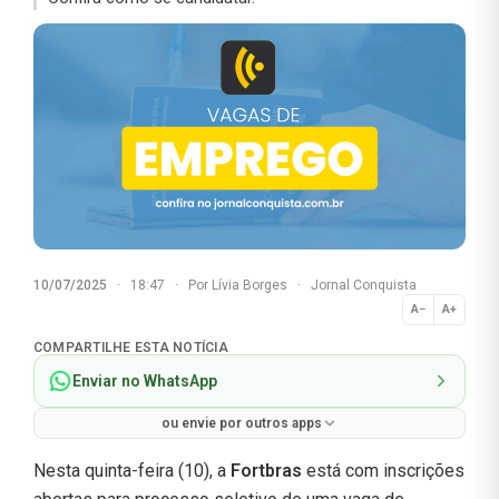
10/07/2025
·
18:47
·
Por
Lívia Borges
·
Jornal Conquista
A−
A+
Normal
COMPARTILHE ESTA NOTÍCIA
Enviar no WhatsApp
ou envie por outros apps
Nesta quinta-feira (10), a
Fortbras
está com inscrições