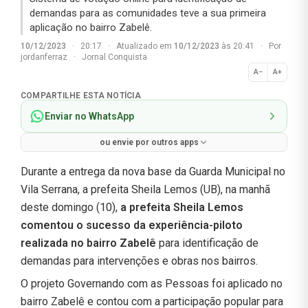
demandas para as comunidades teve a sua primeira
aplicação no bairro Zabelê.
10/12/2023
·
20:17
·
Atualizado em
10/12/2023
às 20:41
·
Por
jordanferraz
·
Jornal Conquista
A−
A+
Normal
COMPARTILHE ESTA NOTÍCIA
Enviar no WhatsApp
ou envie por outros apps
Durante a entrega da nova base da Guarda Municipal no
Vila Serrana, a prefeita Sheila Lemos (UB), na manhã
deste domingo (10),
a prefeita Sheila Lemos
comentou o sucesso da experiência-piloto
realizada no bairro Zabelê
para identificação de
demandas para intervenções e obras nos bairros.
O projeto Governando com as Pessoas foi aplicado no
bairro Zabelê e contou com a participação popular para