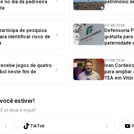
 no dia da padroeira
patrimônio d
ta
07/08/2026
participa de pesquisa
Defensoria P
ara identificar risco de
gratuita par
a
paternidade 
07/08/2026
 recebe jogos de quatro
Ivan Cordeir
bol neste fim de
para ampliar
TEA em Vitór
você estiver!
só clicar e seguir!
TikTok
Y