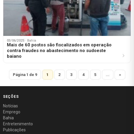
03/06/2025
· Bahia
Mais de 60 postos são fiscalizados em operação
contra fraudes no abastecimento no sudoeste
baiano
Página 1 de 9
1
2
3
4
5
...
»
SEÇÕES
Notícias
Emprego
Bahia
Entretenimento
Publicações