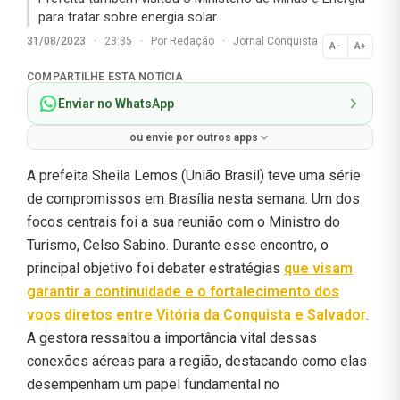
para tratar sobre energia solar.
31/08/2023
·
23:35
·
Por
Redação
·
Jornal Conquista
A−
A+
Normal
COMPARTILHE ESTA NOTÍCIA
Enviar no WhatsApp
ou envie por outros apps
A prefeita Sheila Lemos (União Brasil) teve uma série
de compromissos em Brasília nesta semana. Um dos
focos centrais foi a sua reunião com o Ministro do
Turismo, Celso Sabino. Durante esse encontro, o
principal objetivo foi debater estratégias
que visam
garantir a continuidade e o fortalecimento dos
voos diretos entre Vitória da Conquista e Salvador
.
A gestora ressaltou a importância vital dessas
conexões aéreas para a região, destacando como elas
desempenham um papel fundamental no