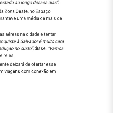
restado ao longo desses dias”
.
a da Zona Oeste, no Espaço
 manteve uma média de mais de
s aéreas na cidade e tentar
quista à Salvador é muito cara
edução no custo”
, disse.
“Vamos
eireles.
nte deixará de ofertar esse
sejam viagens com conexão em