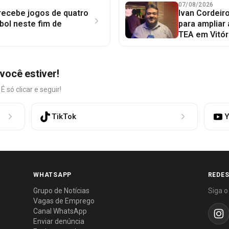
07/08/2026
 recebe jogos de quatro
Ivan Cordeir
bol neste fim de
para ampliar
TEA em Vitór
você estiver!
só clicar e seguir!
TikTok
Y
WHATSAPP
REDES
Grupo de Notícias
Siga o
Vagas de Emprego
Canal WhatsApp
Enviar denúncia