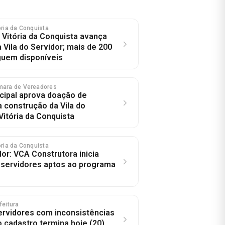
tória da Conquista
 Vitória da Conquista avança
 Vila do Servidor; mais de 200
guem disponíveis
mara de Vereadores
ipal aprova doação de
a construção da Vila do
Vitória da Conquista
tória da Conquista
dor: VCA Construtora inicia
servidores aptos ao programa
feitura
ervidores com inconsistências
o cadastro termina hoje (20)