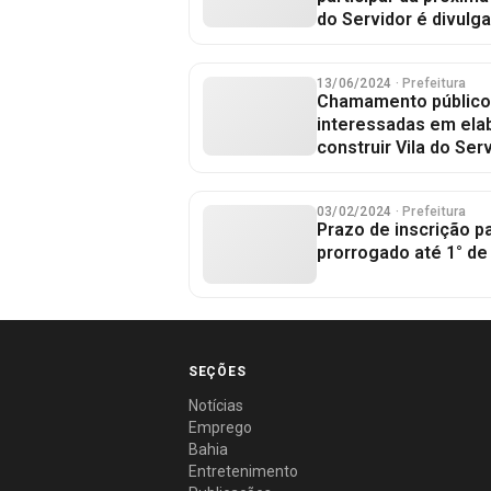
do Servidor é divulg
13/06/2024
· Prefeitura
Chamamento público
interessadas em elab
construir Vila do Ser
03/02/2024
· Prefeitura
Prazo de inscrição pa
prorrogado até 1° d
SEÇÕES
Notícias
Emprego
Bahia
Entretenimento