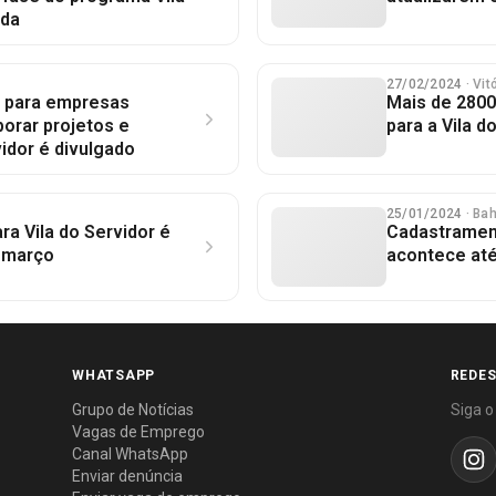
ada
27/02/2024
· Vi
 para empresas
Mais de 2800
orar projetos e
para a Vila d
vidor é divulgado
25/01/2024
· Ba
ra Vila do Servidor é
Cadastrament
e março
acontece até 
WHATSAPP
REDES
Grupo de Notícias
Siga o
Vagas de Emprego
Canal WhatsApp
Enviar denúncia