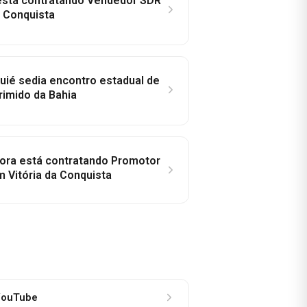
 está contratando Vendedor SDR
a Conquista
ié sedia encontro estadual de
rimido da Bahia
idora está contratando Promotor
 Vitória da Conquista
ouTube