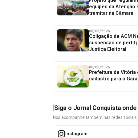
Projeto que regulame
equipes da Atenção 
tramitar na Câmara
06/08/2026
Coligação de ACM Ne
suspensão de perfil 
Justiça Eleitoral
06/08/2026
Prefeitura de Vitória
cadastro para o Gara
Siga o Jornal Conquista onde 
Nos acompanhe também nas redes sociais. É 
Instagram