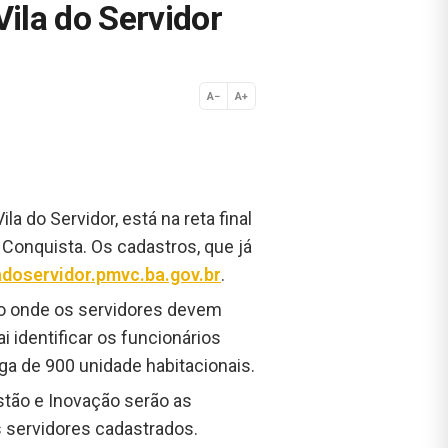
ila do Servidor
A−
A+
Normal
 do Servidor, está na reta final
a Conquista. Os cadastros, que já
ladoservidor.pmvc.ba.gov.br
.
ico onde os servidores devem
identificar os funcionários
ega de 900 unidade habitacionais.
stão e Inovação serão as
s servidores cadastrados.