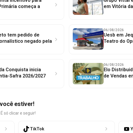
nta incentivo para
Grupo Vittal
Primária começa a
em Vitória d
06/08/2026
to tem pedido de
Uesb em Jequ
jornalístico negado pela
Teatro do Op
06/08/2026
 da Conquista inicia
Elo Distribu
ntia-Safra 2026/2027
de Vendas em
você estiver!
só clicar e seguir!
TikTok
Y