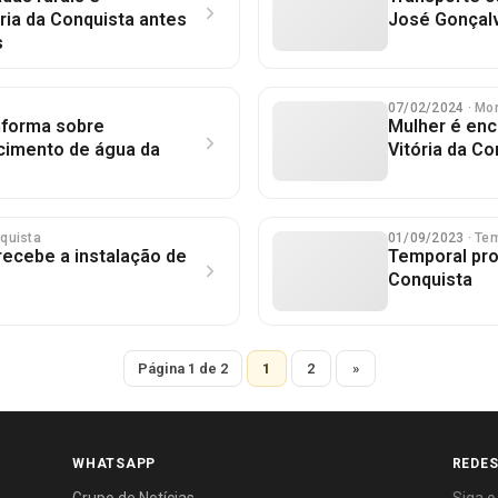
ória da Conquista antes
José Gonçal
s
07/02/2024
· Mo
nforma sobre
Mulher é enc
ecimento de água da
Vitória da Co
nquista
01/09/2023
· Te
recebe a instalação de
Temporal pro
Conquista
Página 1 de 2
1
2
»
WHATSAPP
REDES