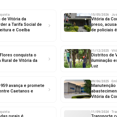
nquista
15/05/2026
· Ju
 de Vitória da
Vitória da C
er a Tarifa Social de
preso, acusa
feitura e Coelba
de policiais 
11/12/2025
· Vi
Flores conquista o
Distritos de
ural de Vitória da
iluminação e
Luz
09/06/2025
· Em
-959 avança e promete
Manutenção 
entre Caetanos e
abasteciment
Vitória da Co
nquista
11/09/2024
· Tr
das rurais é
Transporte co