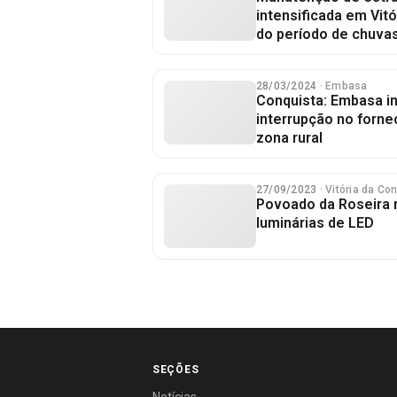
intensificada em Vit
do período de chuva
28/03/2024
· Embasa
Conquista: Embasa i
interrupção no forn
zona rural
27/09/2023
· Vitória da Co
Povoado da Roseira 
luminárias de LED
SEÇÕES