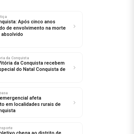
stiça
onquista: Após cinco anos
do de envolvimento na morte
é absolvido
tória da Conquista
 Vitória da Conquista recebem
special do Natal Conquista de
basa
emergencial afeta
o em localidades rurais de
nquista
ansporte
letivo chega ao distrito de