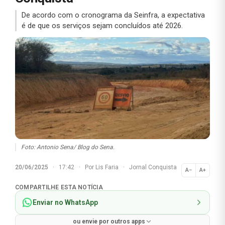
De acordo com o cronograma da Seinfra, a expectativa
é de que os serviços sejam concluídos até 2026.
Foto: Antonio Sena/ Blog do Sena.
20/06/2025
·
17:42
·
Por
Lis Faria
·
Jornal Conquista
A−
A+
Normal
COMPARTILHE ESTA NOTÍCIA
Enviar no WhatsApp
ou envie por outros apps