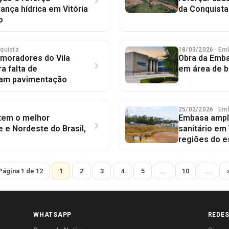
ança hídrica em Vitória
da Conquista
o
nquista
18/03/2026
· Em
: moradores do Vila
Obra da Emb
a falta de
em área de b
bram pavimentação
25/02/2026
· Em
 tem o melhor
Embasa ampl
 e Nordeste do Brasil,
sanitário em 
regiões do e
Página 1 de 12
1
2
3
4
5
...
10
...
WHATSAPP
REDES