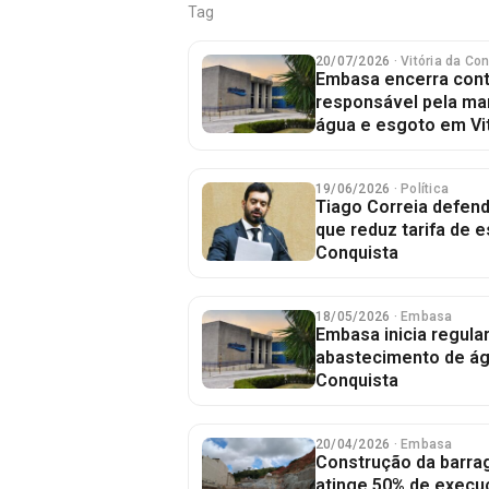
Tag
20/07/2026
· Vitória da Co
Embasa encerra con
responsável pela ma
água e esgoto em Vit
19/06/2026
· Política
Tiago Correia defen
que reduz tarifa de 
Conquista
18/05/2026
· Embasa
Embasa inicia regula
abastecimento de ág
Conquista
20/04/2026
· Embasa
Construção da barra
atinge 50% de execu