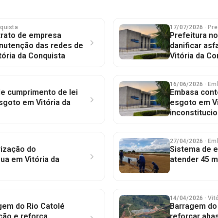
nquista
17/07/2026
· Pre
trato de empresa
Prefeitura n
nutenção das redes de
danificar as
ória da Conquista
Vitória da Co
16/06/2026
· Em
de cumprimento de lei
Embasa conte
esgoto em Vitória da
esgoto em Vi
inconstituci
27/04/2026
· Em
rização do
Sistema de 
ua em Vitória da
atender 45 m
14/04/2026
· Vi
gem do Rio Catolé
Barragem do 
ção e reforça
reforçar aba