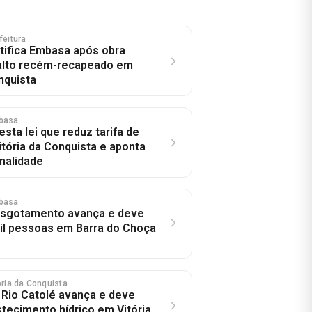
feitura
otifica Embasa após obra
falto recém-recapeado em
nquista
basa
sta lei que reduz tarifa de
tória da Conquista e aponta
onalidade
basa
esgotamento avança e deve
il pessoas em Barra do Choça
tória da Conquista
Rio Catolé avança e deve
stecimento hídrico em Vitória