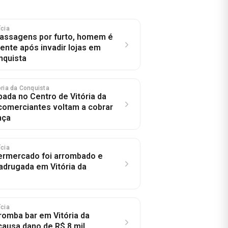
ícia
assagens por furto, homem é
nte após invadir lojas em
nquista
tória da Conquista
bada no Centro de Vitória da
comerciantes voltam a cobrar
nça
ícia
ermercado foi arrombado e
adrugada em Vitória da
ícia
romba bar em Vitória da
causa dano de R$ 8 mil