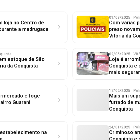
01/08/2025
· Pol
 loja no Centro de
Com várias p
 durante a madrugada
preso novame
Vitória da Co
nquista
02/05/2025
· Vi
tem estoque de São
Loja é arrom
ria da Conquista
Conquista e 
mais segura
17/02/2025
· Pol
ermercado e foge
Mais um sup
airro Guarani
furtado de m
Conquista
24/01/2025
· Pol
estabelecimento na
Criminoso ar
in
Conquista e 