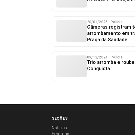
20/01/2025
· Polícia
Câmeras registram t
arrombamento em tra
Praça da Saudade
09/12/2024
· Polícia
Trio arromba e rouba
Conquista
SEÇÕES
Notícias
Emprego