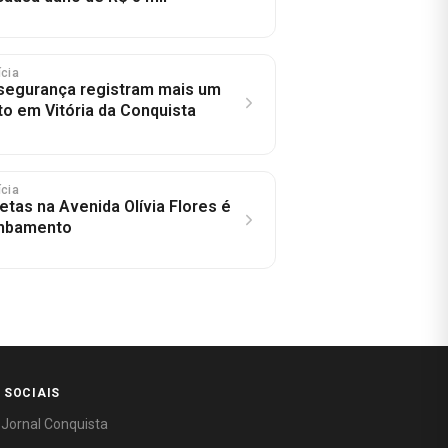
ícia
segurança registram mais um
 em Vitória da Conquista
ícia
letas na Avenida Olívia Flores é
ombamento
 SOCIAIS
 Jornal Conquista