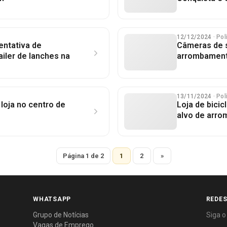
12/12/2024
· Pol
entativa de
Câmeras de 
iler de lanches na
arrombamento
13/11/2024
· Pol
 loja no centro de
Loja de bicic
alvo de arr
Página 1 de 2
1
2
»
WHATSAPP
REDES
Grupo de Notícias
Siga o
Vagas de Emprego