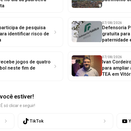
ta
07/08/2026
participa de pesquisa
Defensoria P
ara identificar risco de
gratuita par
a
paternidade 
07/08/2026
 recebe jogos de quatro
Ivan Cordeir
bol neste fim de
para ampliar
TEA em Vitór
você estiver!
só clicar e seguir!
TikTok
Y