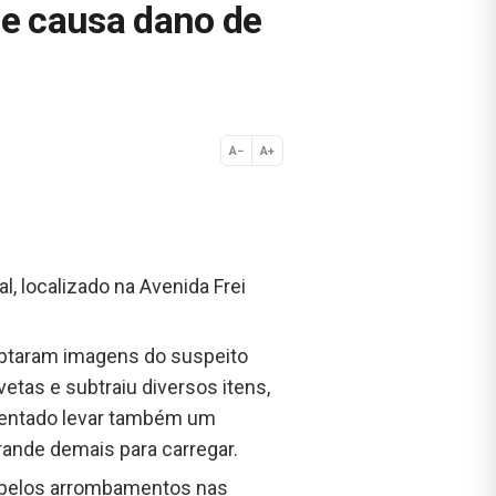
 e causa dano de
A−
A+
Normal
, localizado na Avenida Frei
aptaram imagens do suspeito
etas e subtraiu diversos itens,
 tentado levar também um
grande demais para carregar.
s pelos arrombamentos nas