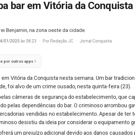
a bar em Vitória da Conquista
rei Benjamin, na zona oeste da cidade.
4/01/2025
às 08:23
·
Por
Redação JC
·
Jornal Conquista
ie por outros apps
em Vitória da Conquista nesta semana. Um bar tradicional
e, foi alvo de um crime ousado, nesta quinta-feira (23).
a pelas câmeras de segurança do estabelecimento, que c
ndo pelas dependências do bar. O criminoso arrombou gav
 mercadorias vendidas no estabelecimento. Apesar de ter
riminoso desistiu da ideia por considerar o equipamento 
 sofrerá um prejuízo adicional devido aos danos causado