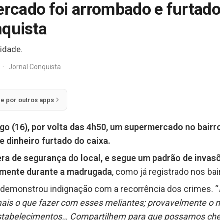
rcado foi arrombado e furtad
nquista
idade.
·
Jornal Conquista
ie por outros apps
o (16), por volta das 4h50, um supermercado no bairro
e dinheiro furtado do caixa.
ra de segurança do local, e segue um padrão de inva
lmente durante a madrugada
, como já registrado nos bai
 demonstrou indignação com a recorrência dos crimes. “
is o que fazer com esses meliantes; provavelmente o m
estabelecimentos… Compartilhem para que possamos che