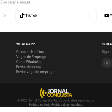
só clicar e seguir!
TikTok
Y
WHATSAPP
REDES
Grupo de Notícias
Siga o
Vagas de Emprego
Canal WhatsApp
Enviar denúncia
Enviar vaga de emprego
© 2026 Jornal Conquista. Todos os direitos reservados.
Política editorial
·
Política de privacidade