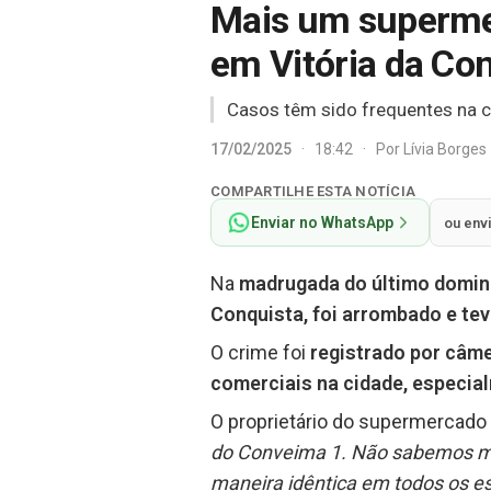
Mais um superme
em Vitória da Co
Casos têm sido frequentes na c
17/02/2025
·
18:42
·
Por
Lívia Borges
COMPARTILHE ESTA NOTÍCIA
Enviar no WhatsApp
ou env
Na
madrugada do último doming
Conquista, foi arrombado e tev
O crime foi
registrado por câme
comerciais na cidade, especia
O proprietário do supermercado
do Conveima 1. Não sabemos ma
maneira idêntica em todos os 