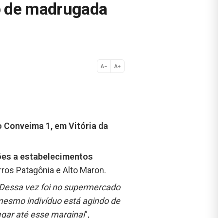
o de madrugada
A−
A+
Normal
 Conveima 1, em Vitória da
sões a estabelecimentos
rros Patagônia e Alto Maron.
Dessa vez foi no supermercado
esmo indivíduo está agindo de
gar até esse marginal
”,