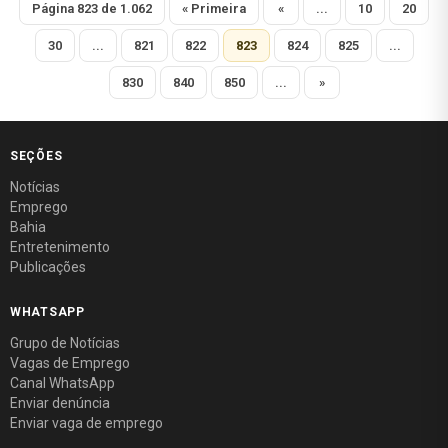
Página 823 de 1.062
« Primeira
«
...
10
20
30
...
821
822
823
824
825
...
830
840
850
...
»
SEÇÕES
Notícias
Emprego
Bahia
Entretenimento
Publicações
WHATSAPP
Grupo de Notícias
Vagas de Emprego
Canal WhatsApp
Enviar denúncia
Enviar vaga de emprego