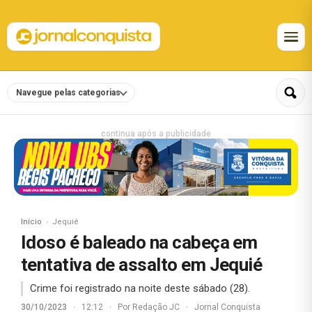
Navegue pelas categorias
continua após a publicidade
Início
Jequié
Idoso é baleado na cabeça em
tentativa de assalto em Jequié
Crime foi registrado na noite deste sábado (28).
30/10/2023
·
12:12
·
Por
Redação JC
·
Jornal Conquista