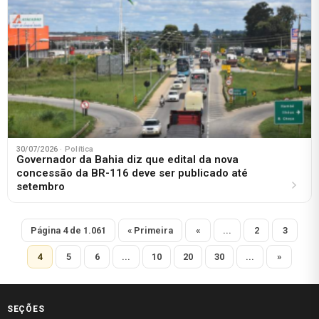
30/07/2026
· Política
Governador da Bahia diz que edital da nova
concessão da BR-116 deve ser publicado até
setembro
Página 4 de 1.061
« Primeira
«
...
2
3
4
5
6
...
10
20
30
...
»
SEÇÕES