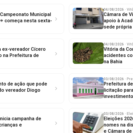
04/08/2026
· Vi
: Campeonato Municipal
Câmara de Vi
0+ começa nesta sexta-
apoio à Acad
sede própria
04/08/2026
· Vi
 ex-vereador Cícero
Vitória da Co
 na Prefeitura de
acidentes co
na Bahia
03/08/2026
· Pre
nto de ação que pode
Prefeitura de
do vereador Diogo
licitação pa
investimento
03/08/2026
· El
 inicia campanha de
Eleições 2026
crianças e
nomes na dis
e Câmara de