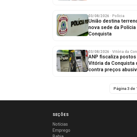
03/08/2026
· Polícia
União destina terren
nova sede da Polícia
Conquista
03/08/2026
· Vitória da Co
ANP fiscaliza posto
Vitória da Conquista
contra preços abusi
Página 3 de 
SEÇÕES
Notícias
Emprego
Bahia