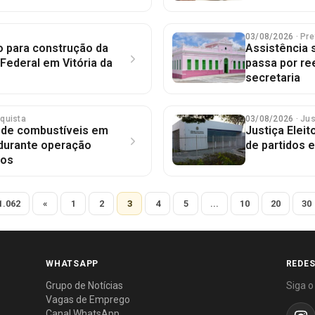
03/08/2026
· Pre
o para construção da
Assistência s
 Federal em Vitória da
passa por re
secretaria
nquista
03/08/2026
· Ju
s de combustíveis em
Justiça Elei
 durante operação
de partidos 
vos
1.062
«
1
2
3
4
5
...
10
20
30
WHATSAPP
REDES
Grupo de Notícias
Siga o
Vagas de Emprego
Canal WhatsApp