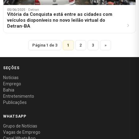
05/06/2025
· Detran
Vitória da Conquista está entre as cidades com
veículos disponíveis no novo leilão virtual do
Detran-BA
Página 1 de 3
1
2
3
»
SEÇÕES
Notícias
Emprego
Bahia
Entretenimento
Publicações
WHATSAPP
Grupo de Notícias
Vagas de Emprego
Canal WhatsApp