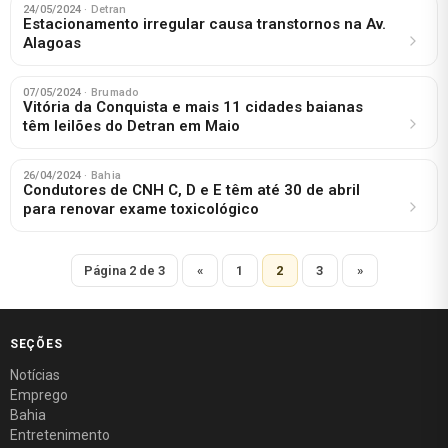
24/05/2024
· Detran
Estacionamento irregular causa transtornos na Av.
Alagoas
07/05/2024
· Brumado
Vitória da Conquista e mais 11 cidades baianas
têm leilões do Detran em Maio
26/04/2024
· Bahia
Condutores de CNH C, D e E têm até 30 de abril
para renovar exame toxicológico
Página 2 de 3
«
1
2
3
»
SEÇÕES
Notícias
Emprego
Bahia
Entretenimento