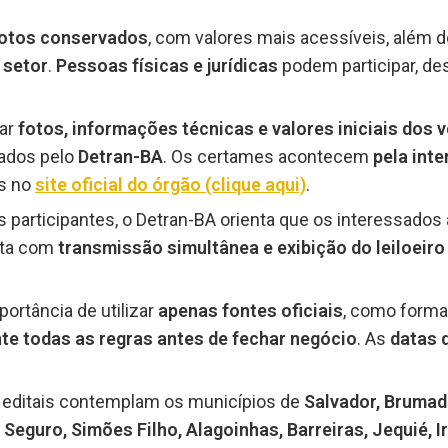
motos conservados
, com valores mais acessíveis, além 
 setor
.
Pessoas físicas e jurídicas
podem participar, d
tar
fotos, informações técnicas e valores iniciais dos 
ados pelo
Detran-BA
. Os certames acontecem
pela inte
is no
site oficial do órgão
(clique aqui)
.
s participantes, o Detran-BA orienta que os interessados
nta com
transmissão simultânea e exibição do leiloeir
ortância de utilizar
apenas fontes oficiais
, como forma
te todas as regras antes de fechar negócio
. As
datas 
s editais contemplam os municípios de
Salvador, Brumado
Seguro, Simões Filho, Alagoinhas, Barreiras, Jequié, I