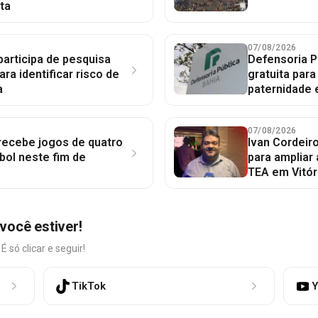
ta
07/08/2026
participa de pesquisa
Defensoria P
ara identificar risco de
gratuita par
a
paternidade 
07/08/2026
 recebe jogos de quatro
Ivan Cordeir
bol neste fim de
para ampliar
TEA em Vitór
você estiver!
só clicar e seguir!
TikTok
Y