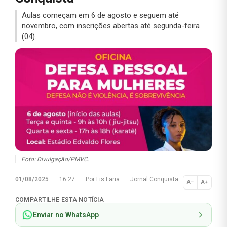
Aulas começam em 6 de agosto e seguem até
novembro, com inscrições abertas até segunda-feira
(04).
Foto: Divulgação/PMVC.
01/08/2025
·
16:27
·
Por
Lis Faria
·
Jornal Conquista
A−
A+
Normal
COMPARTILHE ESTA NOTÍCIA
Enviar no WhatsApp