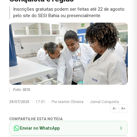
Inscrições gratuitas podem ser feitas até 22 de agosto
pelo site do SESI Bahia ou presencialmente.
Foto: SESI.
29/07/2025
·
17:01
·
Por
Iasmin Oliveira
·
Jornal Conquista
A−
A+
Normal
COMPARTILHE ESTA NOTÍCIA
Enviar no WhatsApp